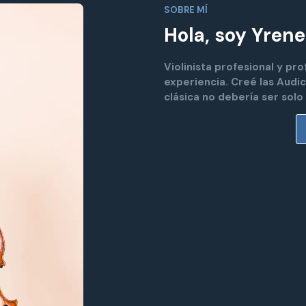
SOBRE MÍ
Hola, soy Yrene
Violinista profesional y p
experiencia. Creé las Aud
clásica no debería ser solo